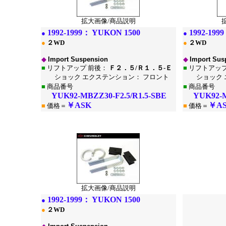
拡大画像/商品説明
1
992-1999：
YUKON 1500
1
992-199
●
●
●
２WD
●
２WD
◆
Import Suspension
◆
Import Sus
■
リフトアップ 前後：
Ｆ２．５/Ｒ１．５-Ｅ
■
リフトアップ
ショック エクステンション： フロント
ショック エ
■
商品番号
■
商品番号
YUK92-MBZZ30-F2.5/R1.5-SBE
YUK92-MB
￥ASK
￥A
■
価格＝
■
価格＝
*
*
拡大画像/商品説明
1
992-1999：
YUKON 1500
●
●
２WD