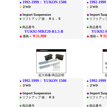
1
992-1999：
YUKON 1500
1
992-199
●
●
●
２WD
●
２WD
◆
Import Suspension
◆
Import Sus
■
リフトアップ 後：
Ｒ１．５
■
リフトアップ
■
商品番号
■
商品番号
YUK92-MBZ20-R1.5-B
YUK92-MB
￥31,900
￥35
◆
価格＝
◆
価格＝
*
*
拡大画像/商品説明
1
992-1999：
YUKON 1500
1
992-199
●
●
●
２WD
●
２WD
◆
Import Suspension
◆
Import Sus
■
リフトアップ 後：
Ｒ３
■
リフトアップ
■
商品番号
■
商品番号