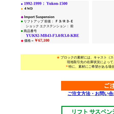
1
992-1999：
Yukon-1500
●
●
４WD
◆
Import Suspension
■
リフトアップ 前後：
Ｆ３/Ｒ３-Ｅ
ショック エクステンション： 前
■
商品番号
YUK92-MB43-F3.0/R3.0-KBE
￥67,100
◆
価格＝
*
*
★
ブロックの素材には、キャスト（ス
現地取引先の在庫状況によって
＊
特に、素材にご希望がある場
*
ご注文方法・お問い合