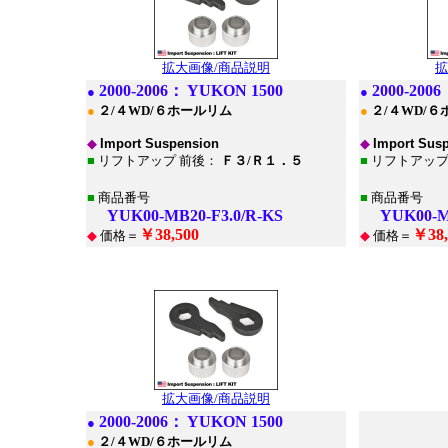
拡大画像/商品説明
拡
2000
-2006：
YUKON 1500
2000
-200
●
●
●
２/４WD/６ホールリム
●
２/４WD/
◆
Import Suspension
◆
Import Sus
■
リフトアップ 前後：
Ｆ３/Ｒ１．５
■
リフトアップ
■
商品番号
■
商品番号
YUK00-MB20-F3.0/R-KS
YUK00-MB
￥38,500
￥38,
◆
価格＝
◆
価格＝
*
*
拡大画像/商品説明
2000
-2006：
YUKON 1500
●
●
２/４WD/６ホールリム