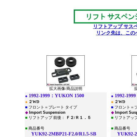
リフトアップ サス
リンク先は、この
*
拡大画像/商品説明
1992-1999：
YUKON 1500
1992-199
●
●
●
２WD
●
２WD
■
フロント＝プレート タイプ
■
フロント＝プ
◆
Import Suspension
◆
Import Sus
■
リフトアップ 前後：
Ｆ２/Ｒ１．５
■
リフトアップ
■
商品番号
■
商品番号
YUK92-2MBP21-F2.0/R1.5-SB
YUK92-2MB