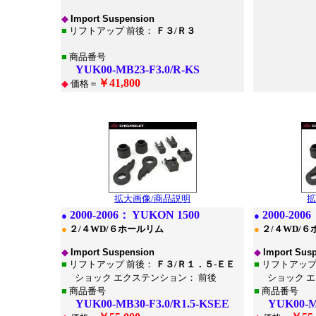
◆
Import Suspension
■
リフトアップ 前後：
Ｆ３/Ｒ３
■
商品番号
YUK00-MB23-F3.0/R-KS
￥41,800
◆
価格＝
*
*
拡大画像/商品説明
拡
2000
-2006：
YUKON 1500
2000
-200
●
●
●
２/４WD/６ホールリム
●
２/４WD/
◆
Import Suspension
◆
Import Sus
■
リフトアップ 前後：
Ｆ３/Ｒ１．５-ＥＥ
■
リフトアップ
ショック エクステンション： 前後
ショック エ
■
商品番号
■
商品番号
YUK00-MB30-F3.0/R1.5-KSEE
YUK00-MB3