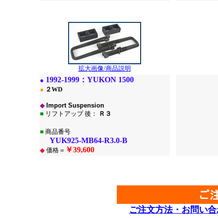
*
*
拡大画像/商品説明
1
992-1999：
YUKON 1500
●
●
２WD
◆
Import Suspension
■
リフトアップ 後：
Ｒ３
■
商品番号
YUK925-MB64-R3.0-B
￥39,600
◆
価格＝
*
*
ご注文方法・お問い合