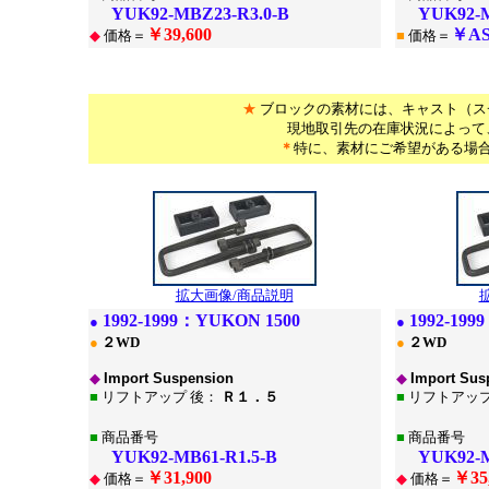
YUK92-MBZ23-R3.0-B
YUK92-MB
￥39,600
￥A
◆
価格＝
■
価格＝
*
*
★
ブロックの素材には、キャスト（ス
現地取引先の在庫状況によって
＊
特に、素材にご希望がある場
*
拡大画像/商品説明
1
992-1999：
YUKON 1500
1
992-199
●
●
●
２WD
●
２WD
◆
Import Suspension
◆
Import Sus
■
リフトアップ 後：
Ｒ１．５
■
リフトアップ
■
商品番号
■
商品番号
YUK92-MB61-R1.5-B
YUK92-MB
￥31,900
￥35
◆
価格＝
◆
価格＝