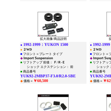
*
*
拡大画像/商品説明
1992-1999：
YUKON 1500
1992-199
●
●
●
２WD
●
２WD
■
フロント＝プレート タイプ
■
フロント＝プ
◆
Import Suspension
◆
Import Sus
■
リフトアップ 前後：
Ｆ/Ｒ-Ｅ
■
リフトアップ
ショック エクステンション： 前
ショック エ
■
商品番号
■
商品番号
YUK92-2MBP37-F3.0/R2.0-SBE
YUK92-2MB
￥60,500
￥62
◆
価格＝
◆
価格＝
*
*