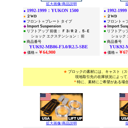
拡大画像/商品説明
1
992-1999：
YUKON 1500
1
992-199
●
●
●
２WD
●
２WD
■
フロント＝プレート タイプ
■
フロント＝プ
◆
Import Suspension
◆
Import Sus
■
リフトアップ 前後：
Ｆ３/Ｒ２．５-Ｅ
■
リフトアップ
ショック エクステンション： 前
ショック エ
■
商品番号
■
商品番号
YUK92-MB86-F3.0/R2.5-SBE
YUK92-MB8
￥64,900
￥67
◆
価格＝
◆
価格＝
*
*
★
ブロックの素材には、キャスト（ス
現地取引先の在庫状況によって
＊
特に、素材にご希望がある場
*
拡大画像/商品説明