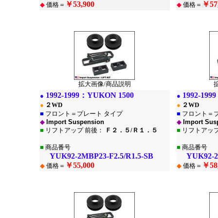
￥53,900
￥57
◆
価格＝
◆
価格＝
*
*
拡大画像/商品説明
1992-1999：
YUKON 1500
1992-199
●
●
●
２WD
●
２WD
■
フロント＝プレート タイプ
■
フロント＝プ
◆
Import Suspension
◆
Import Sus
■
リフトアップ 前後：
Ｆ２．５/Ｒ１．５
■
リフトアップ
■
商品番号
■
商品番号
YUK92-2MBP23-F2.5/R1.5-SB
YUK92-2MB
￥55,000
￥58
◆
価格＝
◆
価格＝
*
*