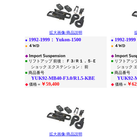
拡大画像/商品説明
1
992-1999：
Yukon-1500
1
992-199
●
●
●
４WD
●
４WD
◆
Import Suspension
◆
Import Sus
■
リフトアップ 前後：
Ｆ３/Ｒ１．５-Ｅ
■
リフトアップ
ショック エクステンション： 前
ショック 
■
商品番号
■
商品番号
YUK92-MB40-F3.0/R1.5-KBE
YUK92-MB
￥59,400
￥62
◆
価格＝
◆
価格＝
*
*
拡大画像/商品説明