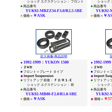
ショック エクステンション： フロント
ショック エ
■
商品番号
■
商品番号
YUK92-MBZZ34-F3.0/R2.5-SBE
YUK92-MB
￥ASK
￥A
■
価格＝
■
価格＝
*
*
拡大画像/商品説明
1
992-1999：
YUKON 1500
1
992-199
●
●
●
２WD
●
２WD
■
フロント＝プレート タイプ
■
フロント＝プ
◆
Import Suspension
◆
Import Sus
■
リフトアップ 前後：
Ｆ２/Ｒ１-Ｅ
■
リフトアップ
ショック エクステンション： 前
ショック エ
■
商品番号
■
商品番号
YUK92-MB80-F2.0/R1.0-SBE
YUK92-MB8
￥ASK
￥57
■
価格＝
◆
価格＝
*