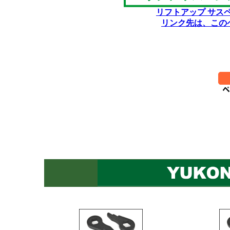
リフトアップ サス
リンク先は、この
}***********************++*******
**********
*
*