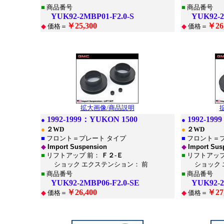
■
商品番号
■
商品番号
YUK92-2MBP01-F2.0-S
YUK92-2M
￥25,300
￥26
◆
価格＝
◆
価格＝
*
*
拡大画像/商品説明
1992-1999：
YUKON 1500
1992-199
●
●
●
２WD
●
２WD
■
フロント＝プレート タイプ
■
フロント＝プ
◆
Import Suspension
◆
Import Sus
■
リフトアップ 前：
Ｆ２-Ｅ
■
リフトアップ
ショック エクステンション： 前
ショック エ
■
商品番号
■
商品番号
YUK92-2MBP06-F2.0-SE
YUK92-2M
￥26,400
￥27
◆
価格＝
◆
価格＝
*
*