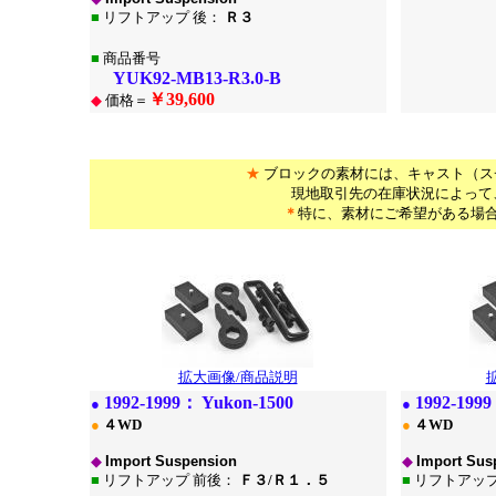
■
リフトアップ 後：
Ｒ３
■
商品番号
YUK92-MB13-R3.0-B
￥39,600
◆
価格＝
*
*
★
ブロックの素材には、キャスト（ス
現地取引先の在庫状況によって
＊
特に、素材にご希望がある場
*
拡大画像/商品説明
1
992-1999：
Yukon-1500
1
992-199
●
●
●
４WD
●
４WD
◆
Import Suspension
◆
Import Sus
■
リフトアップ 前後：
Ｆ３/Ｒ１．５
■
リフトアップ