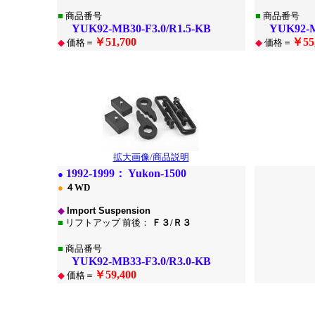
■
商品番号
■
商品番号
YUK92-MB30-F3.0/R1.5-KB
YUK92-MB3
￥51,700
￥55
◆
価格＝
◆
価格＝
*
*
拡大画像/商品説明
1
992-1999：
Yukon-1500
●
●
４WD
◆
Import Suspension
■
リフトアップ 前後：
Ｆ３/Ｒ３
■
商品番号
YUK92-MB33-F3.0/R3.0-KB
￥59,400
◆
価格＝
*
*