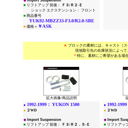
◆
Import Suspension
■
リフトアップ 前後：
Ｆ３/Ｒ２-Ｅ
ショック エクステンション： フロント
■
商品番号
YUK92-MBZZ33-F3.0/R2.0-SBE
￥ASK
■
価格＝
*
*
★
ブロックの素材には、キャスト（ス
現地取引先の在庫状況によって
＊
特に、素材にご希望がある場
*
拡大画像/商品説明
1
992-1999：
YUKON 1500
1
992-199
●
●
●
２WD
●
２WD
◆
Import Suspension
◆
Import Sus
■
リフトアップ 前後：
Ｆ３/Ｒ２．５-Ｅ
■
リフトアップ