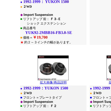
1
992-1999：
YUKON 1500
●
●
２WD
◆
Import Suspension
■
リフトアップ 前：
Ｆ３-Ｅ
ショック エクステンション
■
商品番号
YUK92-2MBB16-FB3.0-SE
￥
19,700
■
価格＝
★
約２～３インチの幅があります。
*
*
拡大画像/商品説明
1992-1999：
YUKON 1500
1992-199
●
●
●
２WD
●
２WD
■
フロント＝プレートタイプ
■
フロント＝
◆
Import Suspension
◆
Import Sus
■
リフトアップ 前：
Ｆ２
■
リフトアップ