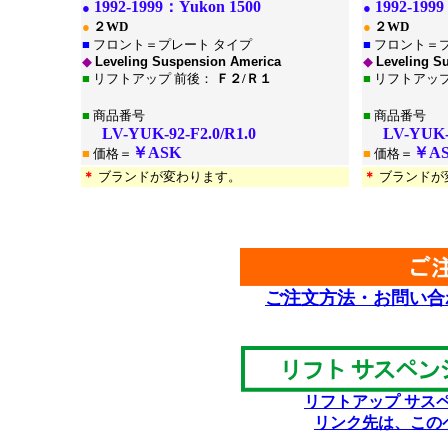
1992-1999：
Yukon 1500
1992-199
●
●
●
２WD
●
２WD
■
フロント＝プレート タイプ
■
フロント＝プ
◆
Leveling Suspension America
◆
Leveling S
■
リフトアップ 前後：
Ｆ２/Ｒ１
■
リフトアップ
■
商品番号
■
商品番号
LV-YUK-92-F2.0/R1.0
LV-YUK-92
￥ASK
￥A
■
価格＝
■
価格＝
＊
ブランドが変わります。
＊
ブランドが
}*
*
ご注文方法・お問い合
リフトアップ サス
リンク先は、この