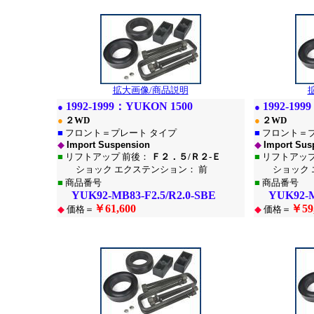
*
拡大画像/商品説明
1
992-1999：
YUKON 1500
1
992-199
●
●
●
２WD
●
２WD
■
フロント＝プレート タイプ
■
フロント＝プ
◆
Import Suspension
◆
Import Sus
■
リフトアップ 前後：
Ｆ２．５/Ｒ２-Ｅ
■
リフトアップ
ショック エクステンション： 前
ショック エ
■
商品番号
■
商品番号
YUK92-MB83-F2.5/R2.0-SBE
YUK92-MB8
￥61,600
￥59
◆
価格＝
◆
価格＝
*
*