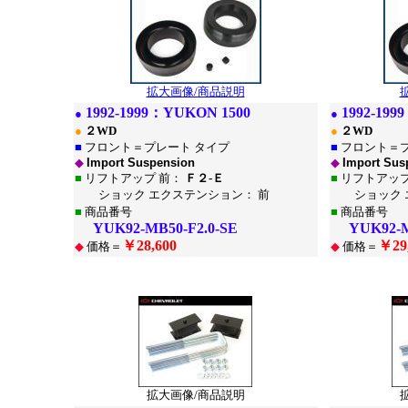
拡大画像/商品説明
1992-1999：
YUKON 1500
1992-199
●
●
●
２WD
●
２WD
■
フロント＝プレート タイプ
■
フロント＝プ
◆
Import Suspension
◆
Import Sus
■
リフトアップ 前：
Ｆ２-Ｅ
■
リフトアップ
ショック エクステンション： 前
ショック エ
■
商品番号
■
商品番号
YUK92-MB50-F2.0-SE
YUK92-MB
￥28,600
￥29
◆
価格＝
◆
価格＝
*
*
拡大画像/商品説明