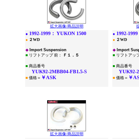
拡大画像/商品説明
1
992-1999：
YUKON 1500
1
992-199
●
●
●
２WD
●
２WD
◆
Import Suspension
◆
Import Sus
■
リフトアップ 前：
Ｆ１．５
■
リフトアップ
■
商品番号
■
商品番号
YUK92-2MBB04-FB1.5-S
YUK92-2M
￥ASK
￥A
■
価格＝
■
価格＝
*
*
拡大画像/商品説明