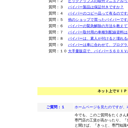
質問：２
ピックアップスの取付マニュアルっ
質問：３
バイパー製品は保証付きですか？
質問：４
バイパーのコピー品って有るのです
質問：５
他のショップで買ったバイパーです
質問：６
バイパーの緊急解除の方法を教えて
質問：７
バイパー取付用の車種別配線資料は
質問：８
バイパーは、素人が付けると壊れる
質問：９
バイパーは車に合わせて、プログラ
質問：１０
大手量販店で、バイパー５６０ＸＶ
**********************************
ネット上でＶＩＰ
ご質問：１
ホームページを見たのですが、
今でも、このご質問をたくさん
専門店の工賃が高かったり、『
と聞けば、『きっと、専門知識