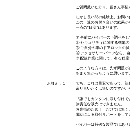
ご質問戴いた方々、皆さん事情
しかし長い間の経験上、お問い
この一連のお付き合いの結果か
一応の“目安”はあります。
① 事前にバイパーの下調べをし
② セキュリティに関する機能
③ ご自分の車のドアロックの
④ アクセサリー パーツなら、
⑤ 配線作業に関して、有る程
このような方々は、先ず問題が
あまり無かったように思います
でも、これは目安であって、決
お答え：１
余り言いたくは無いのですが、
『誰でもカンタンに取り付けで
無責任な販売はできません。
お客様のため！ だけでは無く
電話による取付サポートをして
バイパーは特殊な製品ではあり