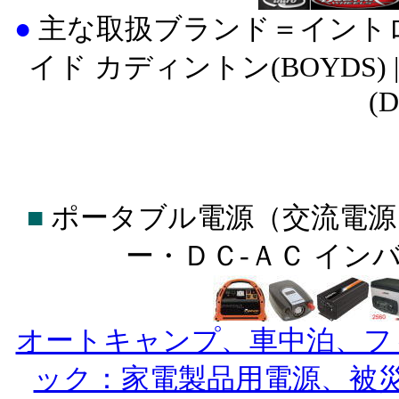
●
主な取扱ブランド＝イントロ(INT
イド カディントン(BOYDS) |
(
■
ポータブル電源（交流電源
ー・ＤＣ-ＡＣ イン
オートキャンプ、車中泊、フ
ック：家電製品用電源、被