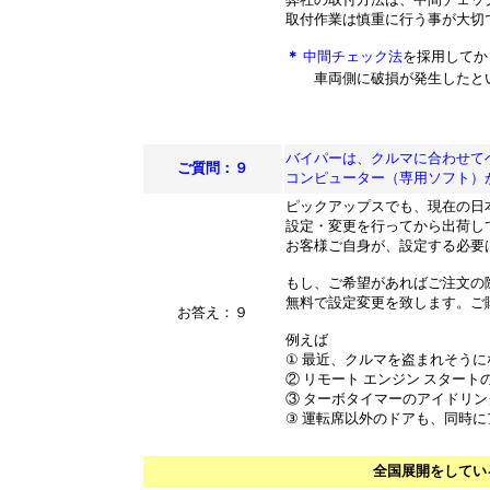
取付作業は慎重に行う事が大切
＊
中間チェック法
を採用してか
車両側に破損が発生したとい
バイパーは、クルマに合わせて
ご質問：９
コンピューター（専用ソフト）
ピックアップスでも、現在の日
設定・変更を行ってから出荷し
お客様ご自身が、設定する必要
もし、ご希望があればご注文の
無料で設定変更を致します。ご
お答え：９
例えば
① 最近、クルマを盗まれそうに
② リモート エンジン スター
③ ターボタイマーのアイドリ
③ 運転席以外のドアも、同時
全国展開をしてい