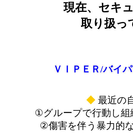
現在、セキ
取り扱っ
ＶＩＰＥＲ/バイ
◆
最近の
①グループで行動し組織
②傷害を伴う暴力的な犯