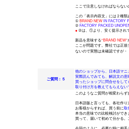
ここで注意しなければならない
この「表示内容文」には２種類
①
BRAND NEW
IN FACTORY 
②
FACTORY PACKED UNOPE
●
②は、①より、安く提示され
新品を意味する
“
BRAND NEW
”
ここが問題です。弊社では正規
ないので実態は未確認ですが・
他のショップから、日本語マニ
実際読んでみても、解説文の意
ご質問：５
買ったショップに問合せをして
取り付け方を教えてもらえない
このようなご質問が相変わらず
日本語版と言っても、各社作り
お客様からすれば、買う前に
取
本当の意味での比較検討ができ
買って、届いて初めて分かる。
今回のように、必要な時に相手