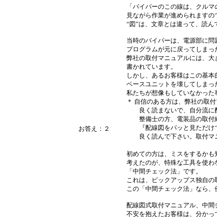
「バイパーのこの線は、クルマ
見ながら作業が進められますの
“図”は、文章とは違って、読
当時のバイパーは、電源部に問
プログラムが元に戻ってしまっ
弊社の取付マニュアルには、大
書かれています。
しかし、あるお客様はこの基本
ベースユニットを壊してしまっ
私たちが想像もしていなかった
＊ 自信のある方は、弊社の取
良く読まないで、自分流に配
整備士の方、電装品の取付経
『配線図をパッと見ただけで
お答え：２
良く読んで下さい。取付マニ
初めての方は、ミスをするかも
考えたのが、特殊な工具を使わ
「中間チェック法」です。
これは、ピックアップス独自の
この「中間チェック法」なら、
配線図式取付マニュアル、中間
不安を抱えたお客様は、分かっ