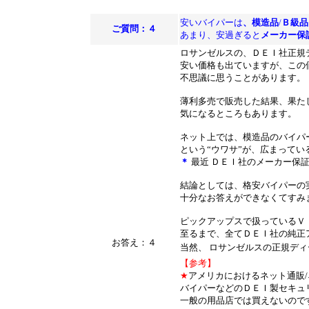
安いバイパーは
、模造品
/
Ｂ級品
ご質問：４
あまり、安過ぎると
メーカー保
ロサンゼルスの、ＤＥＩ社正規
安い価格も出ていますが、この
不思議に思うことがあります。
薄利多売で販売した結果、果た
気になるところもあります。
ネット上では、模造品のバイパ
という“ウワサ”が、広まって
＊
最近 ＤＥＩ社のメーカー保
結論としては、格安バイパーの
十分なお答えができなくてすみ
ピックアップスで扱っているＶ
至るまで、全てＤＥＩ社の純正
お答え：４
当然、 ロサンゼルスの正規デ
【参考】
★
アメリカにおけるネット通販/
バイパーなどのＤＥＩ製セキュ
一般の用品店では買えないので