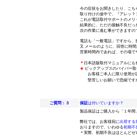
今の症状をお聞きしたり、こち
取り付けの途中で、『アレッ？
これが電話取付サポートのメリ
結果的に、ただの接触不良だっ
次の作業に進む事ができますの
電話も「一般電話」ですから、
又 メールのように、回答に時
営業時間内であれば、その場で
＊
日本語版取付マニュアルにも
★
ピックアップスのバイパー取
お客様ご本人に限り使用が許
堅苦しいお願いで恐縮ですが
ご質問：３
保証
は付いていますか？
製品保証はご購入から「１年間
弊社では、お客様宛に
出荷する
おりますので、いわゆる
初期不
＊実際、初期不良はほとんどゼ