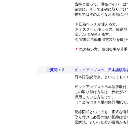
当時と違って、現在バイパーは
確実に、そして正確に取り付け
弊社では次のようなお客様にお
① 圧着ペンチが使える方。
② テスターが使える方。簡易型
③ ハンダが使える方。
④ 実際に自動車用電装品を取
＊
気の短い方、面倒な事が苦手
ご質問：２
ピックアップスの、日本語版取
日本語取説付き。といってもイ
ピックアップスの日本語版取付
この取り付け方法は、弊社がバ
採用している方法です。
（＊当時はＢ４版の集計用紙で
配線図式といっても、正式な電
取り付けに必要の無い配線は省
図解式、といった方が適切かも