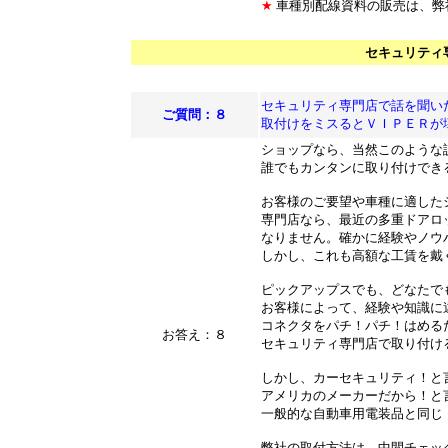
★
車種別配線資料の販売は、弊
セキュリティ
セキュリティ専門店で話を聞い
ご質問：８
取付けをミスるとＶＩＰＥＲが
ショップなら、当然このような
誰でもカンタンに取り付けでき
お客様のご要望や車種に適した
専門店なら、最近の多重ドアロ
なりません。確かに経験やノウ
しかし、これも高額な工賃を戴
ピックアップスでも、どなたで
お客様によって、経験や知識に
コネクタをパチ！パチ！はめる
お答え：８
セキュリティ専門店で取り付け
しかし、カーセキュリティ！と
アメリカのメーカーだから！と
一般的な自動車用電装品と同じ
弊社の取付方法は、中間チェッ