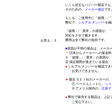
いくら頑丈なバイパー製品でも
そのための、
メーカー保証
です
もしも、ご使用中に「故障」/
弊社で、
シルアル ナンバー
を確
「故障」/「異常」の原因が、
対応をさせて戴きます。
費用は全て弊社の負担です。
お答え：３
■
原因が不明の場合は、メーカ
＊
日本からメーカーへの返送料
① 「故障」/「異常」の原因が
② 保証期間が過ぎている場合。
●
シルアル ナンバーが確認で
お受けできません。
★
最近 ＤＥＩ社のメーカーの、
① ベースユニットに、
シリ
② アメリカ国内の、
正規デ
●
弊社で販売する製品は、上記
＊
ご安心下さい。