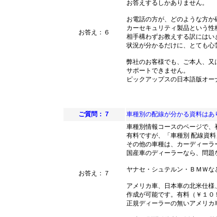
お答えするしかありません。
お電話の方が、どのような方か
カーセキュリティ製品という性
お答え：６
相手構わずお教えする訳にはい
状況が分かるだけに、とても心
弊社のお客様でも、ご本人、又
サポートできません。
ピックアップスの日本語版オー
ご質問：７
車種別の配線が分かる資料はあ
車種別情報コースのページで、
有料ですが、「車種別 配線資
その他の車種は、カーディーラ
国産車のディーラーなら、問題
ヤナセ・シュテルン・ＢＭＷな
お答え：７
アメリカ車、日本車の北米仕様
作成が可能です。有料（￥１０
正規ディーラーの無いアメリカ