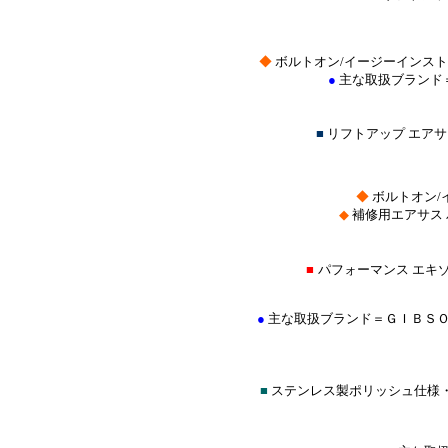
◆
ボルトオン/イージーインス
●
主な取扱ブランド
■
リフトアップ エア
◆
ボルトオン/
◆
補修用エアサス
■
パフォーマンス エキ
●
主な取扱ブランド＝ＧＩＢＳＯ
■
ステンレス製ポリッシュ仕様