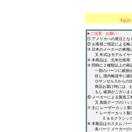
＊
*******************
下記の
■ ご注意・お願い
① アメリカへの発注と
② お客様ご指定による輸
③ 日本のメーカーの車
又 年式はモデルイヤー
④ 本商品は、北米仕様
⑤ 同時に２種類以上の商
一部のパーツに破損が有
但し 国内輸送中に破損
ロサンゼルスからの出荷
商品お届け時には、お手
もし 破損がございまし
⑥ メーカーによる製造工
又 両面テープのバック
⑦ 主に レーザーカット
＊ レーザーカット製法
Ｅ＆Ｇクラシックス・Ｑ
⑧ 本製品はカスタム パ
各パーツ メーカーのオ