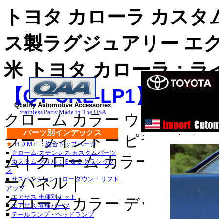
トヨタ カローラ カスタ
ス製ラグジュアリー エ
米 トヨタ カローラ：ラ
【QT-CRL-LP1】
ス
ステンレス
Quality Automotive Accessories
Stainless Parts:Made in The USA
クローム カラー ウィンドゥ 
ステンレス
パーツ別インデックス
ラー ウィンドー ピラー｜クロ
★
ＨＯＭＥ：総合トップページ
■クライスラー：３００
■
クローム/ステンレス カスタムパーツ
ム｜クローム カラー ドア サ
■
カスタム グリル：Ｅ＆Ｇクラシック
・３００Ｍ_クローム/
ス
ーパネル｜
■
サスペンション：ローダウン・リフト
セブリング_クローム/
アップ
■
エアサス 車種別キット
クローム カラー デッキ トリ
デュランゴ_クローム/ス
■
エアサス 各種パーツ
■
テールランプ・ヘッドランプ