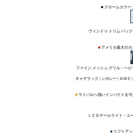
■ クロームカラー
ウィンドゥ トリム パック
■
アメリカ最大のカ
ファイン メッシュ グリル・ヘビ
キャデラック | シボレー | ＧＭＣ |
■
ライバルへ強いインパクトを与
ＬＥＤテールライト・ユー
■
リフトアッ