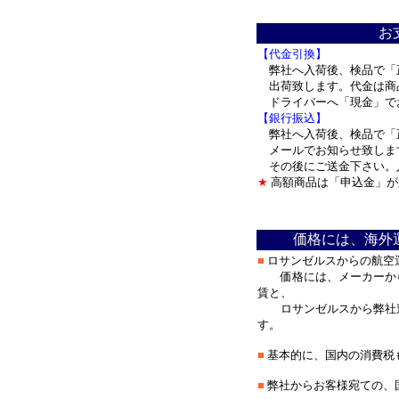
＊
お
【代金引換】
弊社へ入荷後、検品で「
出荷致します。代金は商
ドライバーへ「現金」で
【銀行振込】
弊社へ入荷後、検品で「
メールでお知らせ致しま
その後にご送金下さい。
★
高額商品は「申込金」が
＊
価格には、海外
■
ロサンゼルスからの航空
価格には、メーカーから
賃と、
ロサンゼルスから弊社迄
す。
■
基本的に、国内の消費税
■
弊社からお客様宛ての、