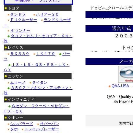
ドゥビル_クローム/ステ
■
トヨタ
タンドラ
ハリアー３０
●
●
Ｆ１５０_クローム/ス
ＦＪクルーザー
ランドクルーザ
●
●
ー
適合年式
クローム/ステンレス・
４ ランナー
●
２００
タコマ・カムリ・セコイア・Ｘｂ・
◆
クローム/ステンレス■
他
トヨ
■
レクサス
クロームパーツ■ニッサ
ＲＸ３３０
ＬＸ４７０
パー
●
●
◆
＊
ツ
メー
・テラノ_クローム/ス
ＩＳ・ＬＳ・ＧＳ・ＥＳ・ＬＸ・
◆
ＧＸ
/ステンレス_パーツ・
■
ニッサン
ムラーノ
タイタン
Ｍ３５_クローム/ステ
●
●
●
QAA-USA
３５０Ｚ・マキシマ・アルティマ・
◆
他
QAA：Quality A
■ホンダ：アコード_ク
■
インフィニティ
45 Power Roa
Ｇセダン・Ｇクーペ・Ｍセダン・
◆
*
ＦＸ・ＱＸ
■
シボレー
国内で
シルバラード
サバーバン
●
●
タホ
トレイルブレーザー
●
●
＊