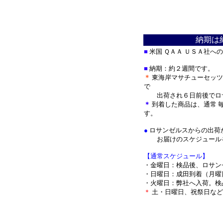
納期は
■
米国 ＱＡＡ ＵＳＡ社へ
■
納期：約２週間です。
＊
東海岸マサチューセッツ
で
出荷され
６日前後でロ
＊
到着した商品は、通常 
す。
●
ロサンゼルスからの出荷
お届けのスケジュールを
【通常スケジュール】
・金曜日：検品後、ロサン
・日曜日：成田到着（月曜
・火曜日：弊社へ入荷。検
＊
土・日曜日、祝祭日など