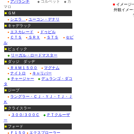
アバランチ
コルベット
カ
●
◆
◆
■
イメージ
マロ
外観イメー
■
ＧＭ
シエラ
ユーコン・デナリ
●
●
■
キャデラック
エスカレード
ドゥビル
●
●
ＣＴＳ
ＳＲＸ
ＳＴＳ
セビ
●
●
●
●
ル
■
ビュイック
リーガル・ロードマスター
◆
■
ダッジ ダッヂ
ＲＡＭ１５００
マグナム
●
●
ナイトロ
キャリバー
●
●
チャージャー
デュランゴ・ダコ
◆
◆
タ
■
ジープ
ラングラー・ＣＪ・ＹＪ・ＴＪ・Ｊ
●
Ｋ
■
クライスラー
３００/３００Ｃ
ＰＴクルーザ
●
◆
ー
■
フォード
Ｆ１５０
エクスプローラー
●
●