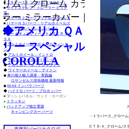
リム｜クローム カラー ライセ
・チャージャー_クロー
■
エキゾースト システム（マフラー）
■
サイドステップ・トレーラー ヒッチ
グランドチェロキー_ク
等
ラー ミラーカバー｜クローム 
■
ハマーＨ２パーツ：リアルホイールズ
タンドラ_クローム/ス
■
ハマーＨ３パーツ：リアルホイールズ
◆アメリカ ＱＡＡ-Ｕ
■
ハマー サスペンション パーツ
サーフ_クローム/ステン
■
カー セキュリティー：ＶＩＰＥＲ Ｕ
ＳＡ
リー スペシャル カスタムパーツ
クローム/ステンレス_
◆
アルミホイール：ボイド カディント
ン
ステンレス_パーツ・ラ
◆
アルミホイール：イントロ
COROLLA
◆
アルミホイール：バドニック
ステンレス_パーツ・カ
◆
アルミホイール：アシャンティ
◆
ワイヤーホイール：デイトン
■レクサス：ＩＳ_２５
◆
車の個人輸入講座：実践編
ロサンゼルス現地価格 最新情報
/ステンレス_パーツ・
◆
60-64 インパラ パーツ
◆
ハイドロ パーツ：プロホッパー
ＧＳ４６０_クローム/
■ ダッシュパネル：ウッド・カーボン
●
トラッキン
ステンレス_パーツ・ア
●
バックアップ独立電源
キャンピングカー パーツ
・トラバース_クローム
ＣＴＳ-Ｖ_クローム/
車種別パーツカタログ