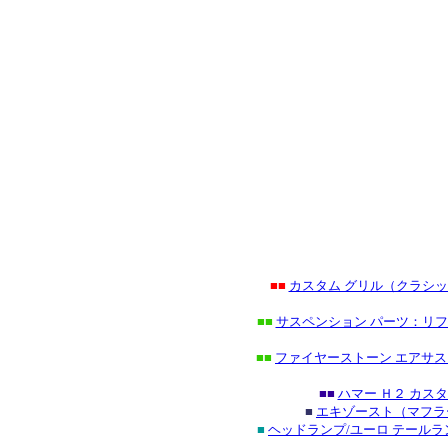
■■
カスタム グリル（クラシ
■■
サスペンション パーツ：リフ
■■
ファイヤーストーン エアサス
■■
ハマー Ｈ２ カス
■
エキゾースト（マフラ
■
ヘッドランプ/ユーロ テール