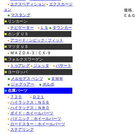
エクスペディション
エクスカージ
●
●
ョン
価格
マスタング
Ｅ＆
◆
■
リンカーン
ナビゲーター
ＬＳ
タウンカー
●
●
◆
■
ホンダ ＵＳ
アコード / シビック / フィット
●
■
マツダ ＵＳ
ＭＡＺＤＡ-３ / ＣＸ-９
●
■
フォルクスワーゲン
トゥアレグ
ジェッタ
パサート
●
●
●
■
ヨーロッパ
メルセデス ベンツ
ＢＭＷ
◆
◆
ジャグゥアー
ボルボ
◆
◆
■
在庫パーツ
７２０
Ｄ２１
●
●
ハイラックス：Ｎ５６
●
ハイラックス：Ｎ８０
●
ボイド：ホイールパーツ
●
バドニック：ホイールパーツ
●
ロードスター：ホイールパーツ
●
ステアリング
●