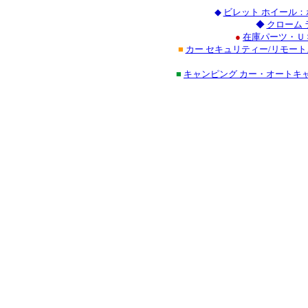
◆
ビレット ホイール：
◆
クローム
●
在庫パーツ・Ｕ
■
カー セキュリティー/リモート
■
キャンピング カー・オートキ