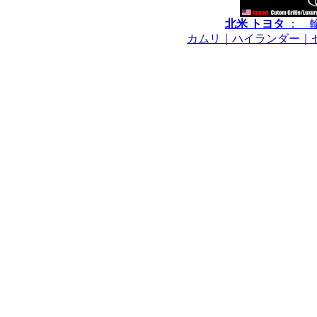
北米 トヨタ
： 
カムリ｜ハイランダー｜
*****************************************