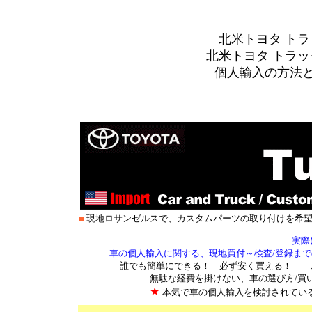
北米トヨタ ト
北米
トヨタ トラッ
個人輸入の方法と輸
■
現地ロサンゼルスで、カスタムパーツの取り付けを希
実際
車の個人輸入に関する、現地買付～検査/登録ま
誰でも簡単にできる！ 必ず安く買える！ 
無駄な経費を掛けない、車の選び方/買
★
本気で車の個人輸入を検討されてい