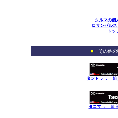
クルマの個
ロサンゼルス 
トッ
■
その他の
タンドラ
： 輸
タコマ
： 輸