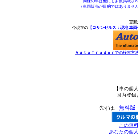
同様の車は他にも多数掲載さ
（車両販売が目的ではありませ
更新
今現在の
【ロサンゼルス：現地 車両
ＡｕｔｏＴｒａｄｅｒ
での検索方
*****************************************
【車の個
国内登録
無料版
先ずは、
この
無
あなたの個