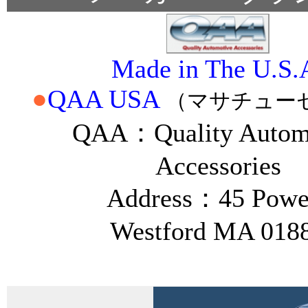
Made in The U.S.
●
QAA USA
（マサチュー
QAA：Quality Autom
Accessories
Address：45 Power
Westford MA 018
＊