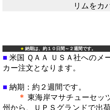
リムをカ
★
納期は、約１０日間～２週間です。
■
米国 ＱＡＡ ＵＳＡ社へのメ
カー注文となります。
■
納期：約２週間です。
＊
東海岸マサチューセッ
州から、ＵＰＳグランドで出