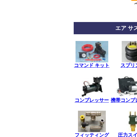
エア サ
*
コマンド キット
スプリ
*
コンプレッサー
携帯コンプ
*
フィッティング
圧力ス