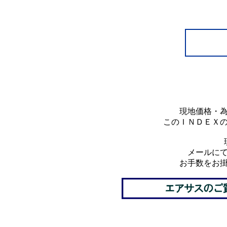
********************************
**********
現地価格・
このＩＮＤＥＸ
メールに
お手数をお