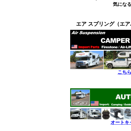
気にな
*
*
エア スプリング（エ
こち
*
*
オートキ
*