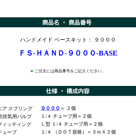
ハンドメイド ベースキット： ９０００
ＦＳ-ＨＡＮＤ-９０００-BASE
■
ご注文には商品番号をご記入ください。
９０００
＝ ２個
エア スプリング
１/４ チューブ用＝２個
給排気用バルブ
Ｌ型 １/４ チューブ用＝２個
フィッティング
１/４ （ＤＯＴ規格）＝３ｍＸ２個
チューブ