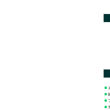
*
*
■
■
■
■