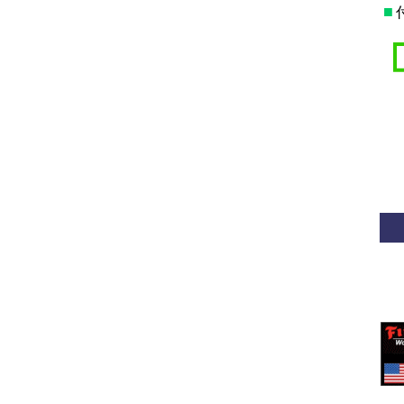
■
*
**
*
*
*