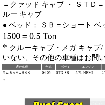
＝クァッド キャブ ・ ＳＴＤ
ルー キャブ
● ベッド： ＳＢ＝ショート ベ
1500＝0.5 Ton
*
クルーキャブ・メガ キャブ
いない、その他の車種はお問
適合車種
年式
ボディ
エンジン
04-05
STD-SB
5.7L HEMI
2
ラム ＲＡＭ１５００
00-00*
ETX-SB**
5.3L/6.0L**
2
＊
シルバラード１５００＊
＊