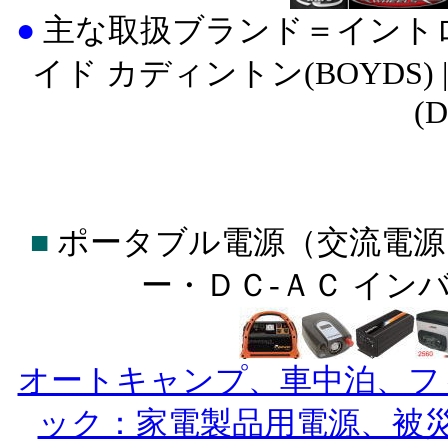
●
主な取扱ブランド＝イントロ(INT
イド カディントン(BOYDS) |
(
■
ポータブル電源（交流電源
ー・ＤＣ-ＡＣ イン
オートキャンプ、車中泊、フ
ック：家電製品用電源、被