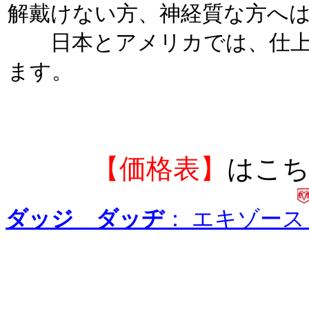
解戴けない方、神経質な方へ
日本とアメリカでは、仕上
ます。
【価格表】
はこ
ダッジ ダッヂ
： エキゾー