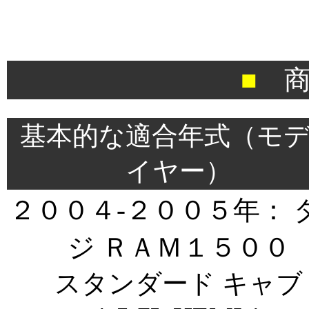
■
商
＊
基本的な適合年式（モ
イヤー）
２００４-２００５年： 
ジ ＲＡＭ１５００
スタンダード キャブ