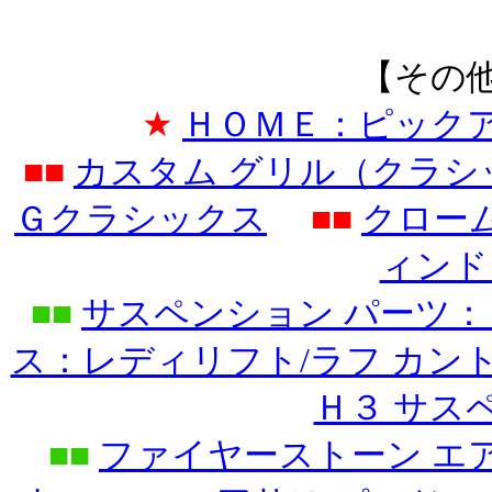
【その
★
ＨＯＭＥ：ピック
■■
カスタム グリル（クラ
Ｇクラシックス
■■
クロー
ィンド
■■
サスペンション パーツ：
ス：レディリフト/ラフ カン
Ｈ３ サス
■■
ファイヤーストーン エ