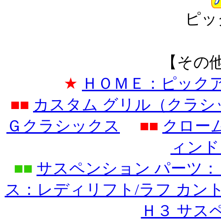
ピッ
【その
★
ＨＯＭＥ：ピック
■■
カスタム グリル（クラ
Ｇクラシックス
■■
クロー
ィンド
■■
サスペンション パーツ：
ス：レディリフト/ラフ カン
Ｈ３ サス