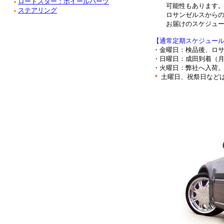
ロードスター：ホイールパーツ
●
可能性もあります
ステアリング
●
ロサンゼルスからの
お届けのスケジュール
【通常定期スケジュー
・金曜日：検品後、ロ
・日曜日：成田到着（
・火曜日：弊社へ入荷
＊
土曜日、祝祭日など