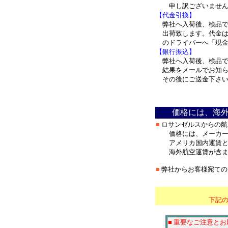
申し訳ございませんが
【代金引換】
弊社へ入荷後、検品で
出荷致します。代金は
のドライバーへ「現
【銀行振込】
弊社へ入荷後、検品で
結果をメールでお知ら
その後にご送金下さい
＊
価格には、海
■
ロサンゼルスからの航
価格には、メーカー
アメリカ国内運賃と、
海外航空運賃が含ま
■
弊社からお客様宛ての
*****************
下記
■ 重要なご注意とお