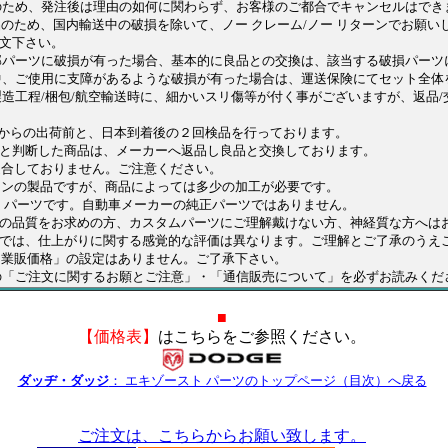
のため、発注後は理由の如何に関わらず、お客様のご都合でキャンセルはでき
品のため、国内輸送中の破損を除いて、ノー クレーム/ノー リターンでお願い
文下さい。
部パーツに破損が有った場合、基本的に良品との交換は、該当する破損パーツ
、ご使用に支障があるような破損が有った場合は、運送保険にてセット全体
製造工程/梱包/航空輸送時に、細かいスリ傷等が付く事がございますが、返品/
。
からの出荷前と、日本到着後の２回検品を行っております。
した商品は、メーカーへ返品し良品と交換しております。
適合しておりません。ご注意ください。
オンの製品ですが、商品によっては多少の加工が必要です。
ム パーツです。自動車メーカーの純正パーツではありません。
品質をお求めの方、カスタムパーツにご理解戴けない方、神経質な方へは
は、仕上がりに関する感覚的な評価は異なります。ご理解とご了承のうえ
「業販価格」の設定はありません。ご了承下さい。
の「ご注文に関するお願とご注意」・「通信販売について」を必ずお読みくだ
■
【価格表】
はこちらをご参照ください。
ダッヂ・ダッジ
： エキゾースト パーツのトップページ（目次）へ戻る
ご注文は、こちらからお願い致します。