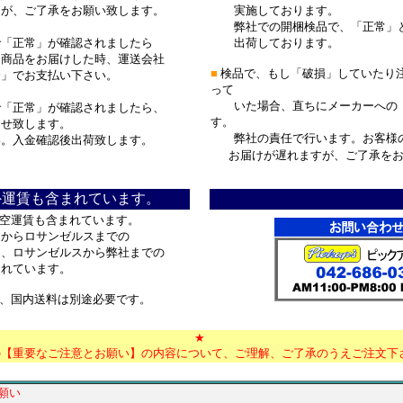
、ご了承をお願い致します。
実施しております。
弊社での開梱検品で、「正常」と
「正常」が確認されましたら
出荷しております。
商品をお届けした時、運送会社
■
検品で、もし「破損」していたり
金」でお支払い下さい。
って
いた場合、直ちにメーカーへの「
「正常」が確認されましたら、
す。
せ致します。
弊社の責任で行います。お客様の
。入金確認後出荷致します。
お届けが遅れますが、ご了承を
外運賃も含まれています。
空運賃も含まれています。
からロサンゼルスまでの
ロサンゼルスから弊社までの
れています。
、国内送料は別途必要です。
***************************
**************************
★
の【重要なご注意とお願い】の内容について、ご理解、ご了承のうえご注文下
願い