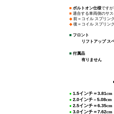
■
ボルトオン仕様
ですが
■
適合する車両側のサス
◆
前＝コイル スプリン
◆
後＝コイル スプリン
■
フロント
リフトアップ スペ
*
■
付属品
有りません
*
*
1.5
インチ＝
3.81
cm
●
2.0
インチ
5.08
cm
●
＝
2.5
イン
チ＝
6.35
cm
●
3.0
イ
ンチ＝
7.62
cm
●