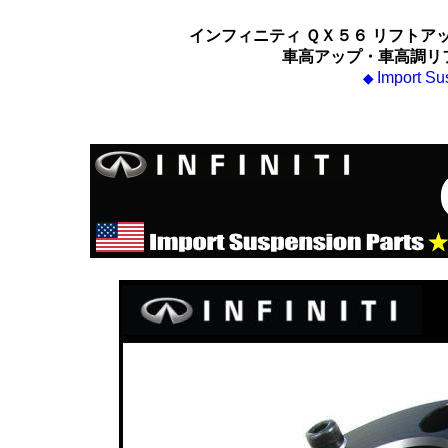
インフィニティ ＱＸ５６ リフトア
車高アップ・車高調リ
Import Su
◆