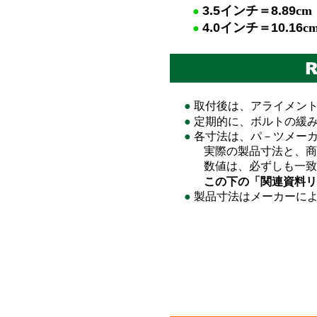
3.5
イ
ンチ＝
8.89
cm
●
4.0
イ
ンチ＝
10.16
c
●
●
取付後は、アライメン
●
定期的に、ボルトの緩
●
各寸法は、パ－ツメーカ
実際の製品寸法と、商品
数値は、必ずしも一致
この下の「関連資料リ
●
製品寸法はメーカーに